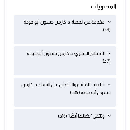
المحتويات
مقدمة عن الحصة: د. كارمن حسون أبو جودة
(3د)
المنظور الجندري: د. كارمن حسون أبو جودة
(7د)
تداعيات الاخفاء والفقدان على النساء: د. كارمن
حسون أبو جودة (35د)
وثائقي "نضالها أيضًا" (16د)