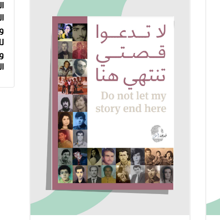
ال
ال
وا
لل
و
ا