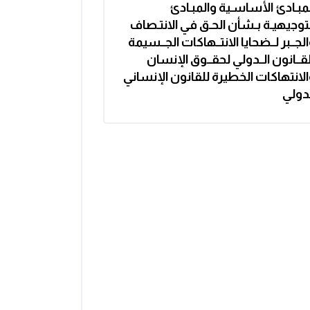
مبـادئ الأساسـية والمبـادئ
توجيهيـة بـشأن الحـق في الانتـصاف
لجــبر لــضحايا الانتــهاكات الجــسيمة
قــانون الــدولي لحقــوق الإنسان
الانتهاكات الخطيرة للقانون الإنساني
لدولي