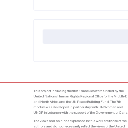
This project including the first 6 modules were funded by the
United Nations Human Rights Regional Office for the Middle E
and North Africa and the UN Peace Building Fund. The 7th
module was developed in partnership with UN Women and
UNDP in Lebanon with the support of the Government of Cana
The views and opinions expressed in this work are those of the
authors and do not necessarily reflect the views of the United